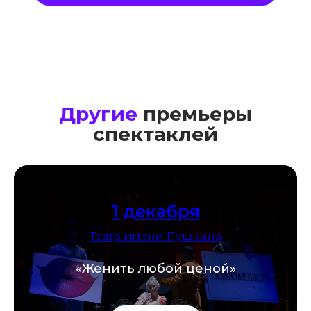
Другие
премьеры
спектаклей
1 декабря
Театр имени Пушкина
«Женить любой ценой»