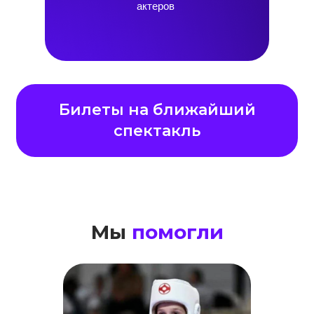
актеров
Билеты на ближайший
спектакль
Мы
помогли