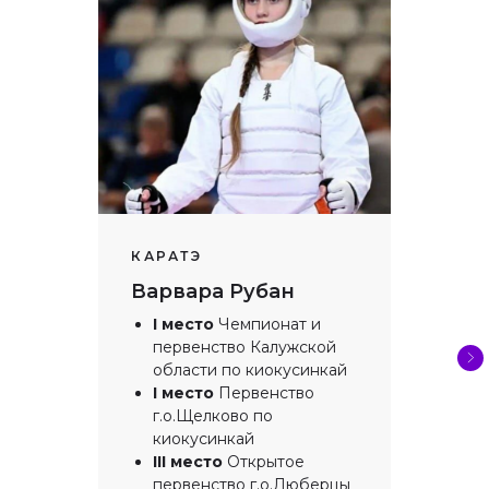
КАРАТЭ
Варвара Рубан
I место
Чемпионат и
первенство Калужской
области по киокусинкай
I место
Первенство
г.о.Щелково по
киокусинкай
III место
Открытое
первенство г.о.Люберцы